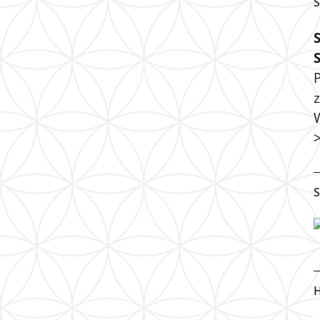
S
P
S
H