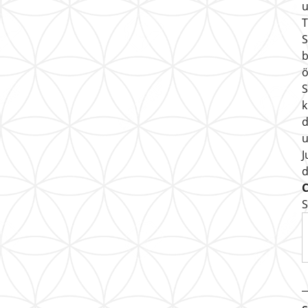
u
T
S
b
ö
S
k
d
u
J
S