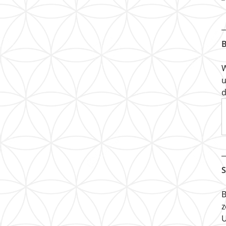
B
W
u
d
S
B
z
U