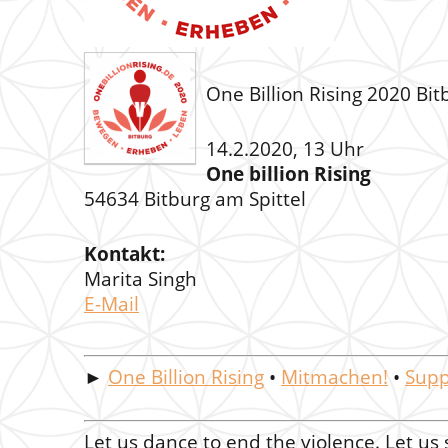
One Billion Rising 2020 Bit
14.2.2020, 13 Uhr
One billion Rising
54634 Bitburg am Spittel
Kontakt:
Marita Singh
E-Mail
►
One Billion Rising
•
Mitmachen!
•
Supp
Let us dance to end the violence. Let us