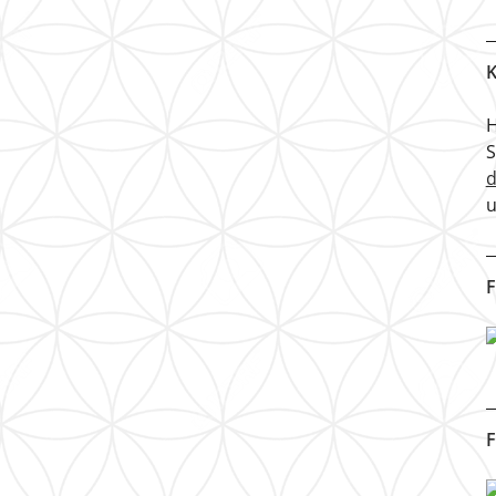
K
H
u
F
F