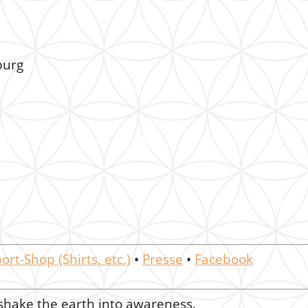
burg
ort-Shop (Shirts, etc.)
•
Presse
•
Facebook
 shake the earth into awareness.