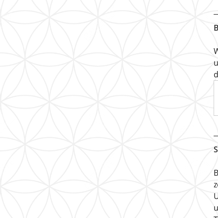
B
W
u
d
S
B
z
U
u