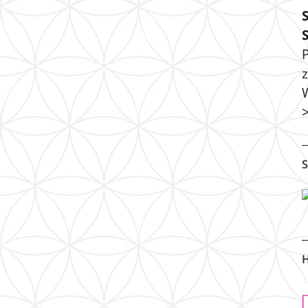
P
S
H