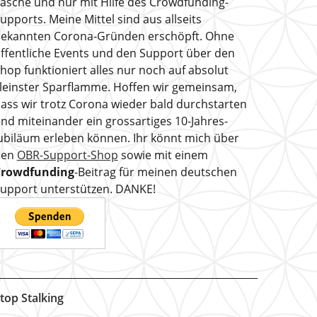
asche und nur mit Hilfe des Crowdfunding-
upports. Meine Mittel sind aus allseits
ekannten Corona-Gründen erschöpft. Ohne
ffentliche Events und den Support über den
hop funktioniert alles nur noch auf absolut
leinster Sparflamme. Hoffen wir gemeinsam,
ass wir trotz Corona wieder bald durchstarten
nd miteinander ein grossartiges 10-Jahres-
ubiläum erleben können. Ihr könnt mich über
den
OBR-Support-Shop
sowie mit einem
Crowdfunding
-Beitrag für meinen deutschen
upport unterstützen. DANKE!
top Stalking