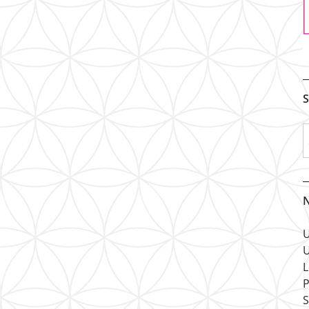
S
N
U
U
L
P
S