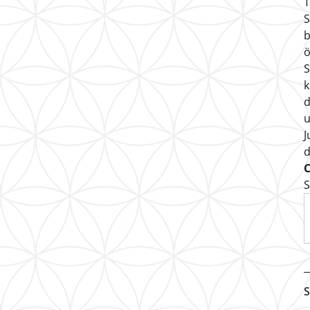
T
S
b
ö
S
k
d
u
J
S
S