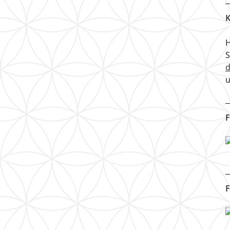
K
H
u
F
F