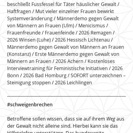
beschließt Fussfessel für Täter häuslicher Gewalt
Haftfragen
Mut vieler einzelner Frauen bewirkt
Systemveränderung
Männerdemo gegen Gewalt
von Männern an Frauen (Ulm)
Menicismus
Frauenfreunde
Frauenfeinde
2026 Remagen
2026 Winsen (Luhe)
2026 Hessisch Lichtenau
Männerdemo gegen Gewalt von Männern an Frauen
(Konstanz)
Erste Männerdemo gegen Gewalt von
Männern an Frauen
2026 Achern
Kostenloses
Interviewtraining für Feministische Initiativen
2026
Bonn
2026 Bad Homburg
SOFORT unterzeichnen –
Steinigung stoppen
2026 Leichlingen
#schweigenbrechen
Betroffene sollen wissen, dass sie auf ihrem
Weg
aus
der Gewalt nicht alleine sind. Hierbei kann sie das
Hilfetelefon unterstützen. Das bundesweite