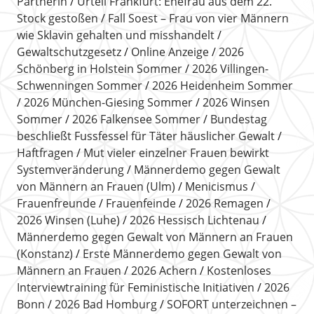
Partnerin
Urteil Frankfurt: Ehefrau aus dem 22.
Stock gestoßen
Fall Soest – Frau von vier Männern
wie Sklavin gehalten und misshandelt
Gewaltschutzgesetz
Online Anzeige
2026
Schönberg in Holstein Sommer
2026 Villingen-
Schwenningen Sommer
2026 Heidenheim Sommer
2026 München-Giesing Sommer
2026 Winsen
Sommer
2026 Falkensee Sommer
Bundestag
beschließt Fussfessel für Täter häuslicher Gewalt
Haftfragen
Mut vieler einzelner Frauen bewirkt
Systemveränderung
Männerdemo gegen Gewalt
von Männern an Frauen (Ulm)
Menicismus
Frauenfreunde
Frauenfeinde
2026 Remagen
2026 Winsen (Luhe)
2026 Hessisch Lichtenau
Männerdemo gegen Gewalt von Männern an Frauen
(Konstanz)
Erste Männerdemo gegen Gewalt von
Männern an Frauen
2026 Achern
Kostenloses
Interviewtraining für Feministische Initiativen
2026
Bonn
2026 Bad Homburg
SOFORT unterzeichnen –