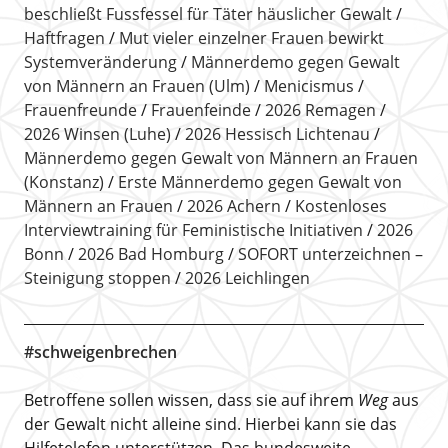
beschließt Fussfessel für Täter häuslicher Gewalt
Haftfragen
Mut vieler einzelner Frauen bewirkt
Systemveränderung
Männerdemo gegen Gewalt
von Männern an Frauen (Ulm)
Menicismus
Frauenfreunde
Frauenfeinde
2026 Remagen
2026 Winsen (Luhe)
2026 Hessisch Lichtenau
Männerdemo gegen Gewalt von Männern an Frauen
(Konstanz)
Erste Männerdemo gegen Gewalt von
Männern an Frauen
2026 Achern
Kostenloses
Interviewtraining für Feministische Initiativen
2026
Bonn
2026 Bad Homburg
SOFORT unterzeichnen –
Steinigung stoppen
2026 Leichlingen
#schweigenbrechen
Betroffene sollen wissen, dass sie auf ihrem
Weg
aus
der Gewalt nicht alleine sind. Hierbei kann sie das
Hilfetelefon unterstützen. Das bundesweite