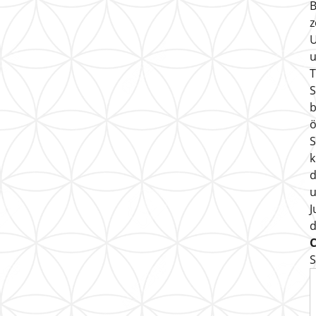
B
z
U
u
T
S
b
ö
S
k
d
u
J
S