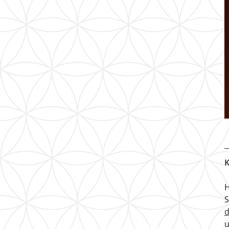
K
H
u