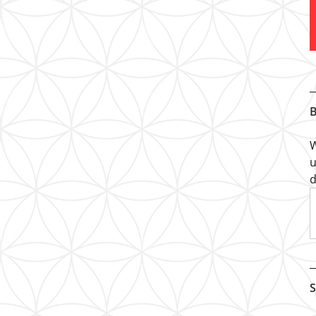
B
W
u
d
S