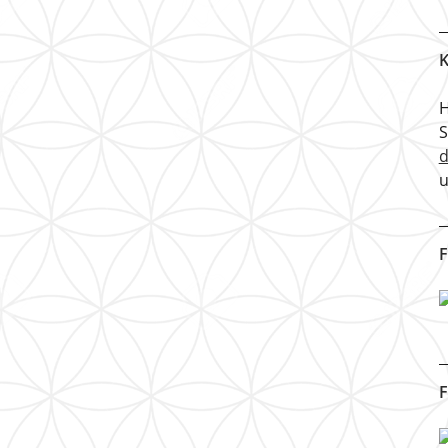
K
H
u
F
F