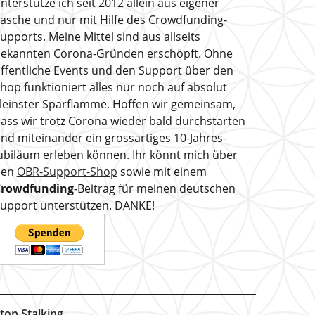
nterstütze ich seit 2012 allein aus eigener
asche und nur mit Hilfe des Crowdfunding-
upports. Meine Mittel sind aus allseits
ekannten Corona-Gründen erschöpft. Ohne
ffentliche Events und den Support über den
hop funktioniert alles nur noch auf absolut
leinster Sparflamme. Hoffen wir gemeinsam,
ass wir trotz Corona wieder bald durchstarten
nd miteinander ein grossartiges 10-Jahres-
ubiläum erleben können. Ihr könnt mich über
den
OBR-Support-Shop
sowie mit einem
Crowdfunding
-Beitrag für meinen deutschen
upport unterstützen. DANKE!
top Stalking