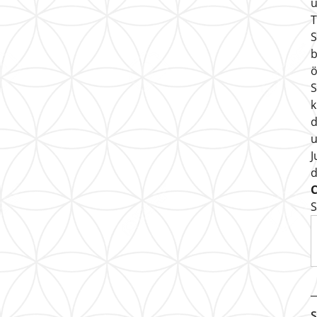
u
T
S
b
ö
S
k
d
u
J
S
S