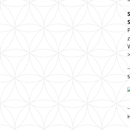
P
S
H