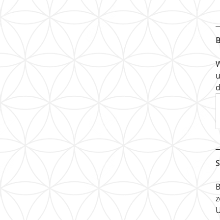
B
W
u
d
S
B
z
U