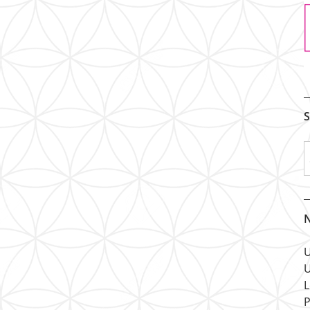
S
N
U
U
L
P