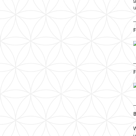
u
F
F
B
W
u