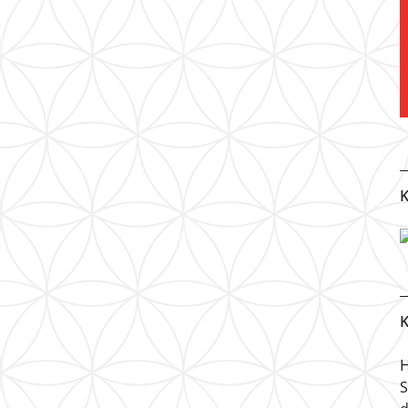
K
K
H