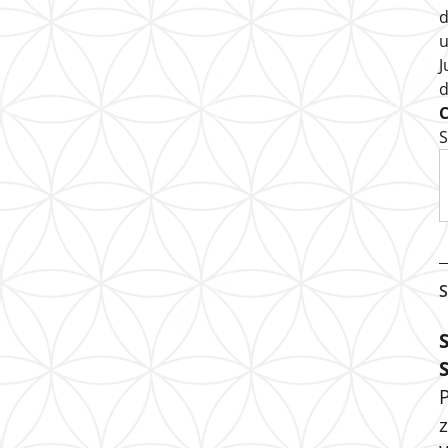
d
u
J
S
S
P