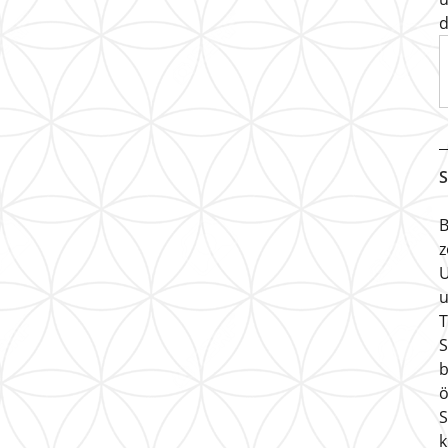
d
S
B
z
U
u
T
S
b
ö
S
k