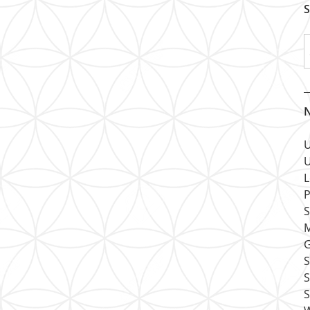
S
N
U
U
L
P
S
M
G
S