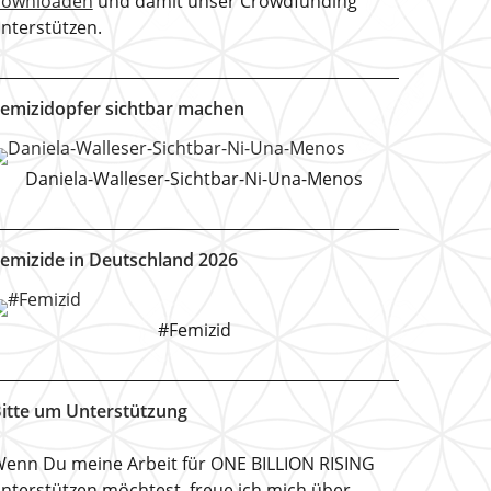
downloaden
und damit unser Crowdfunding
nterstützen.
emizidopfer sichtbar machen
Daniela-Walleser-Sichtbar-Ni-Una-Menos
emizide in Deutschland 2026
#Femizid
itte um Unterstützung
enn Du meine Arbeit für ONE BILLION RISING
nterstützen möchtest, freue ich mich über