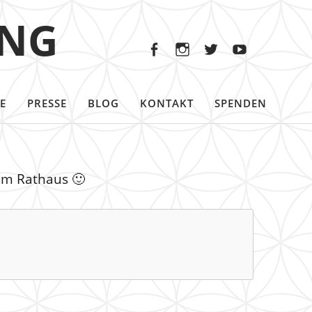
Facebook
Instagram
Twitter
Youtu
ING
Facebook
Instagram
Twitter
Youtube
E
PRESSE
BLOG
KONTAKT
SPENDEN
dem Rathaus 🙂