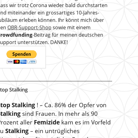
ass wir trotz Corona wieder bald durchstarten
nd miteinander ein grossartiges 10-Jahres-
ubiläum erleben können. Ihr könnt mich über
den
OBR-Support-Shop
sowie mit einem
Crowdfunding
-Beitrag für meinen deutschen
upport unterstützen. DANKE!
top Stalking
Stop Stalking
! – Ca. 86% der Opfer von
Stalking
sind Frauen. In mehr als 90
rozent aller
Femizide
kam es im Vorfeld
zu
Stalking
– ein untrügliches