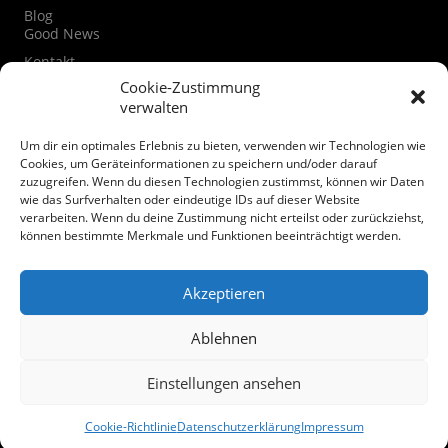
Blog
Good News
Kontakt
Kontaktformular
Cookie-Zustimmung
verwalten
Instagram
Facebook
Um dir ein optimales Erlebnis zu bieten, verwenden wir Technologien wie
Datenschutzerklärung
Cookies, um Geräteinformationen zu speichern und/oder darauf
zuzugreifen. Wenn du diesen Technologien zustimmst, können wir Daten
Cookie-Richtlinie (EU)
wie das Surfverhalten oder eindeutige IDs auf dieser Website
verarbeiten. Wenn du deine Zustimmung nicht erteilst oder zurückziehst,
Spenden
können bestimmte Merkmale und Funktionen beeinträchtigt werden.
Akzeptieren
Ablehnen
© Mairiedl.de
Einstellungen ansehen
Facebook
Instagram
Twitter
Youtube
Cookie-Richtlinie
Datenschutzerklärung
Impressum