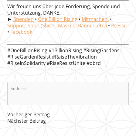
Wir freuen uns über jede Förderung, Spende und
Unterstützung. DANKE.
►
Spenden
•
One Billion Rising
•
Mitmachen!
•
Support-Shop (Shirts, Masken, Banner, etc.)
•
Presse
•
Facebook
#OneBillionRising #1BillionRising #RisingGardens
#RiseGardenResist #RaiseTheVibration
#RiseInSolidarity #RiseResistUnite #obrd
Address:
Vorheriger Beitrag
Nächster Beitrag