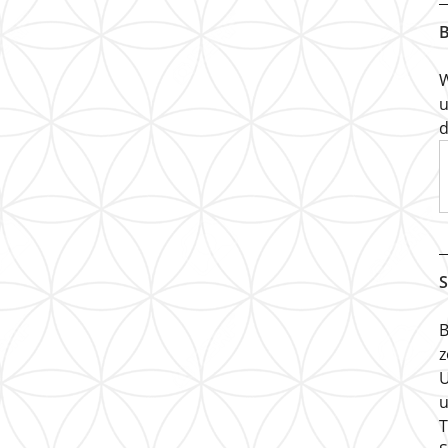
B
W
u
d
S
B
z
U
u
T