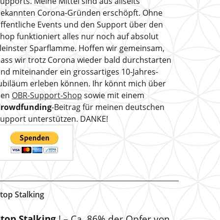
upports. Meine Mittel sind aus allseits
ekannten Corona-Gründen erschöpft. Ohne
ffentliche Events und den Support über den
hop funktioniert alles nur noch auf absolut
leinster Sparflamme. Hoffen wir gemeinsam,
ass wir trotz Corona wieder bald durchstarten
nd miteinander ein grossartiges 10-Jahres-
ubiläum erleben können. Ihr könnt mich über
den
OBR-Support-Shop
sowie mit einem
Crowdfunding
-Beitrag für meinen deutschen
upport unterstützen. DANKE!
top Stalking
Stop Stalking
! – Ca. 86% der Opfer von