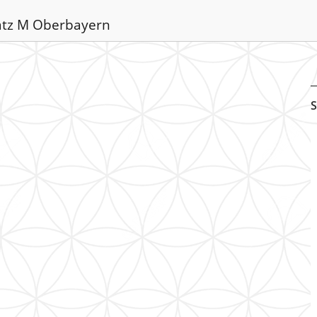
latz M Oberbayern
S