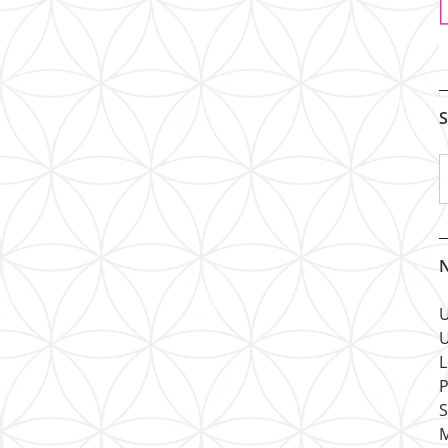
S
N
U
U
L
P
S
M