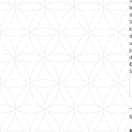
S
b
ö
S
k
d
u
J
S
S