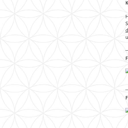
K
H
u
F
F