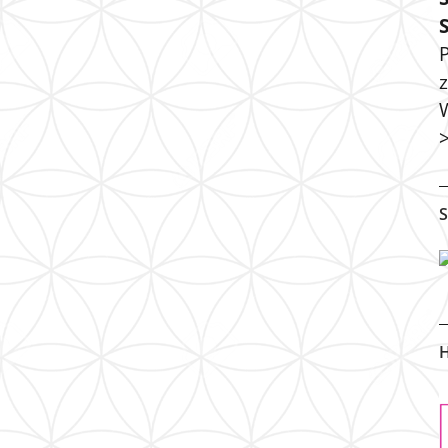
P
S
H