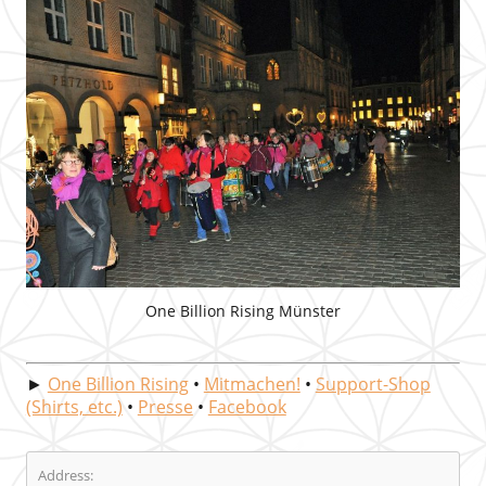
One Billion Rising Münster
►
One Billion Rising
•
Mitmachen!
•
Support-Shop
(Shirts, etc.)
•
Presse
•
Facebook
Address: