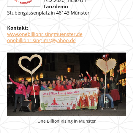
14.2.2020, 16.30 Uhr
Tanzdemo
Stubengassenplatz in 48143 Münster
Kontakt:
www.onebillionrisingmuenster.de
onebillionrising_ms@yahoo.de
One Billion Rising in Münster