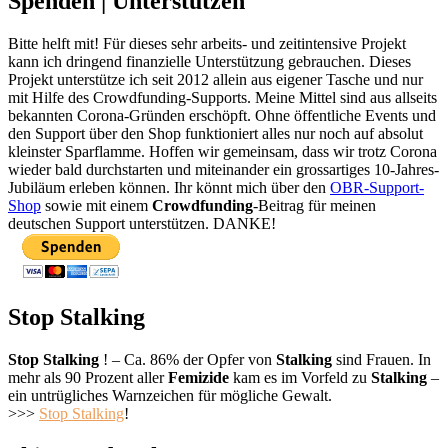
Spenden | Unterstützen
Bitte helft mit! Für dieses sehr arbeits- und zeitintensive Projekt
kann ich dringend finanzielle Unterstützung gebrauchen. Dieses
Projekt unterstütze ich seit 2012 allein aus eigener Tasche und nur
mit Hilfe des Crowdfunding-Supports. Meine Mittel sind aus allseits
bekannten Corona-Gründen erschöpft. Ohne öffentliche Events und
den Support über den Shop funktioniert alles nur noch auf absolut
kleinster Sparflamme. Hoffen wir gemeinsam, dass wir trotz Corona
wieder bald durchstarten und miteinander ein grossartiges 10-Jahres-
Jubiläum erleben können. Ihr könnt mich über den
OBR-Support-
Shop
sowie mit einem
Crowdfunding
-Beitrag für meinen
deutschen Support unterstützen. DANKE!
Stop Stalking
Stop Stalking
! – Ca. 86% der Opfer von
Stalking
sind Frauen. In
mehr als 90 Prozent aller
Femizide
kam es im Vorfeld zu
Stalking
–
ein untrügliches Warnzeichen für mögliche Gewalt.
>>>
Stop Stalking
!