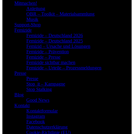
Mitmachen!
Anleitung
OBR – Toolkit – Materialsammlung
Musik
Support-Shop
Femizide
Femizide – Deutschland 2026
Femizide – Deutschland 2025
Femizid – Ursache und Lösungen
Femizide – Prävention
Femizide – Presse
Femizide sichtbar machen
Femizide – Urteile – Prozessmeldungen
Presse
Presse
Stop_it – Kampagne
Stop Stalking
Blog
Good News
Kontakt
Kontaktformular
Instagram
Facebook
Datenschutzerklärung
Cookie-Richtlinie (EU)