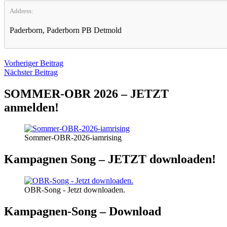
Address:
Paderborn, Paderborn PB Detmold
Beitragsnavigation
Vorheriger
Vorheriger Beitrag
Nächster
Beitrag
Nächster Beitrag
Beitrag
SOMMER-OBR 2026 – JETZT
anmelden!
Sommer-OBR-2026-iamrising
Kampagnen Song – JETZT downloaden!
OBR-Song - Jetzt downloaden.
Kampagnen-Song – Download