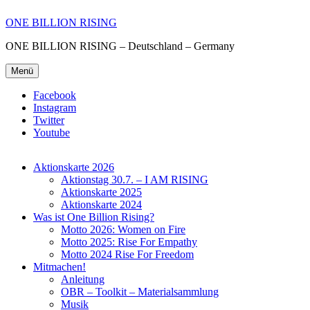
ONE BILLION RISING
ONE BILLION RISING – Deutschland – Germany
Menü
Facebook
Instagram
Twitter
Youtube
Aktionskarte 2026
Aktionstag 30.7. – I AM RISING
Aktionskarte 2025
Aktionskarte 2024
Was ist One Billion Rising?
Motto 2026: Women on Fire
Motto 2025: Rise For Empathy
Motto 2024 Rise For Freedom
Mitmachen!
Anleitung
OBR – Toolkit – Materialsammlung
Musik