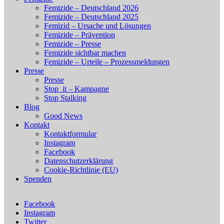
Femizide – Deutschland 2026
Femizide – Deutschland 2025
Femizid – Ursache und Lösungen
Femizide – Prävention
Femizide – Presse
Femizide sichtbar machen
Femizide – Urteile – Prozessmeldungen
Presse
Presse
Stop_it – Kampagne
Stop Stalking
Blog
Good News
Kontakt
Kontaktformular
Instagram
Facebook
Datenschutzerklärung
Cookie-Richtlinie (EU)
Spenden
Facebook
Instagram
Twitter