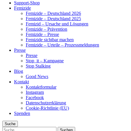
Support-Shop
Femizide
Femizide – Deutschland 2026
Femizide – Deutschland 2025
Femizid – Ursache und Lösungen
Femizide – Prävention
Femizide – Presse
Femizide sichtbar machen
Femizide – Urteile – Prozessmeldungen
Presse
Presse
Stop_it – Kampagne
Stop Stalking
Blog
Good News
Kontakt
Kontaktformular
Instagram
Facebook
Datenschutzerklärung
Cookie-Richtlinie (EU)
Spenden
Suche
Suche