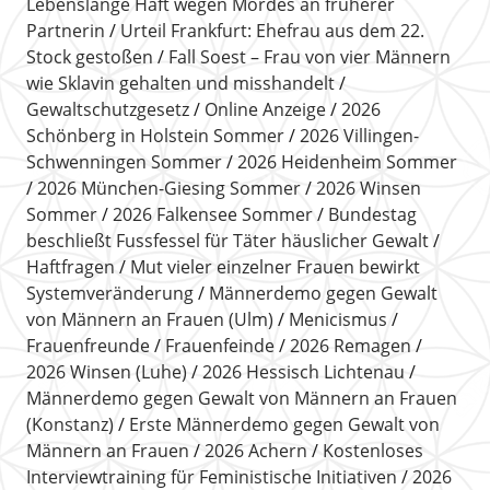
Lebenslange Haft wegen Mordes an früherer
Partnerin
Urteil Frankfurt: Ehefrau aus dem 22.
Stock gestoßen
Fall Soest – Frau von vier Männern
wie Sklavin gehalten und misshandelt
Gewaltschutzgesetz
Online Anzeige
2026
Schönberg in Holstein Sommer
2026 Villingen-
Schwenningen Sommer
2026 Heidenheim Sommer
2026 München-Giesing Sommer
2026 Winsen
Sommer
2026 Falkensee Sommer
Bundestag
beschließt Fussfessel für Täter häuslicher Gewalt
Haftfragen
Mut vieler einzelner Frauen bewirkt
Systemveränderung
Männerdemo gegen Gewalt
von Männern an Frauen (Ulm)
Menicismus
Frauenfreunde
Frauenfeinde
2026 Remagen
2026 Winsen (Luhe)
2026 Hessisch Lichtenau
Männerdemo gegen Gewalt von Männern an Frauen
(Konstanz)
Erste Männerdemo gegen Gewalt von
Männern an Frauen
2026 Achern
Kostenloses
Interviewtraining für Feministische Initiativen
2026