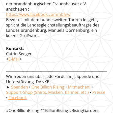
der brandenburgischen Frauenhäuser e.V.
anschauen :
https://www.facebook.com/nbfev/
Bevor es mit dem bundesweiten Tanzen losgeht,
spricht die Landesgleichstellungsbeauftragte des
Landes Brandenburg, Manuela Dörnenburg, ein
kurzes Grußwort.
Kontakt:
Catrin Seeger
<
E-Mail
>
Wir freuen uns über jede Förderung, Spende und
Unterstützung. DANKE.
►
Spenden
•
One Billion Rising
•
Mitmachen!
•
Support-Shop (Shirts, Masken, Banner, etc.)
•
Presse
•
Facebook
#OneBillionRising #1BillionRising #RisingGardens