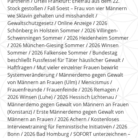
Partnerin
Urteil Frankfurt: Ehefrau aus dem 22.
Stock gestoßen
Fall Soest – Frau von vier Männern
wie Sklavin gehalten und misshandelt
Gewaltschutzgesetz
Online Anzeige
2026
Schönberg in Holstein Sommer
2026 Villingen-
Schwenningen Sommer
2026 Heidenheim Sommer
2026 München-Giesing Sommer
2026 Winsen
Sommer
2026 Falkensee Sommer
Bundestag
beschließt Fussfessel für Täter häuslicher Gewalt
Haftfragen
Mut vieler einzelner Frauen bewirkt
Systemveränderung
Männerdemo gegen Gewalt
von Männern an Frauen (Ulm)
Menicismus
Frauenfreunde
Frauenfeinde
2026 Remagen
2026 Winsen (Luhe)
2026 Hessisch Lichtenau
Männerdemo gegen Gewalt von Männern an Frauen
(Konstanz)
Erste Männerdemo gegen Gewalt von
Männern an Frauen
2026 Achern
Kostenloses
Interviewtraining für Feministische Initiativen
2026
Bonn
2026 Bad Homburg
SOFORT unterzeichnen –