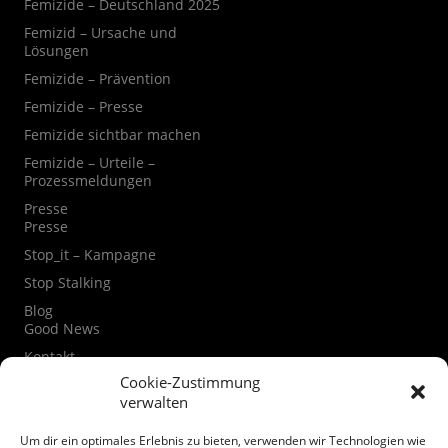
Femizide – Deutschland 2025
Femizid – Ursache und
Lösungen
Femizide – Prävention
Femizide – Presse
Femizide sichtbar machen
Femizide – Urteile –
Prozessmeldungen
Presse
Presse
Stop_it – Kampagne
Stop Stalking
Blog
Good News
Kontakt
Kontaktformular
Cookie-Zustimmung
verwalten
Instagram
Facebook
Um dir ein optimales Erlebnis zu bieten, verwenden wir Technologien wie