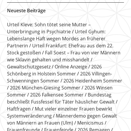
Neueste Beiträge
Urteil Kleve: Sohn tötet seine Mutter –
Unterbringung in Psychiatrie
Urteil Gyhum:
Lebenslange Haft wegen Mordes an früherer
Partnerin
Urteil Frankfurt: Ehefrau aus dem 22.
Stock gestoßen
Fall Soest – Frau von vier Männern
wie Sklavin gehalten und misshandelt
Gewaltschutzgesetz
Online Anzeige
2026
Schönberg in Holstein Sommer
2026 Villingen-
Schwenningen Sommer
2026 Heidenheim Sommer
2026 München-Giesing Sommer
2026 Winsen
Sommer
2026 Falkensee Sommer
Bundestag
beschließt Fussfessel für Täter häuslicher Gewalt
Haftfragen
Mut vieler einzelner Frauen bewirkt
Systemveränderung
Männerdemo gegen Gewalt
von Männern an Frauen (Ulm)
Menicismus
Frauenfreunde
Frauenfeinde
2026 Remagen