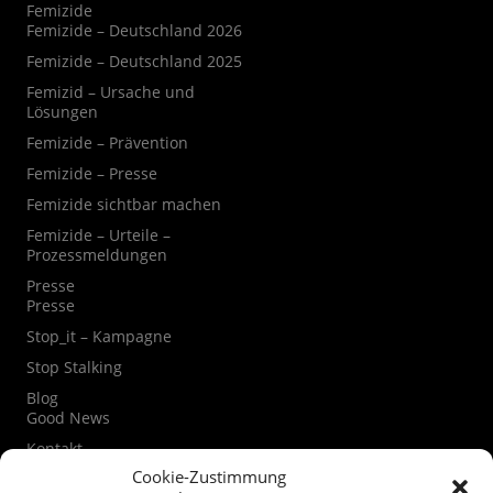
Femizide
Femizide – Deutschland 2026
Femizide – Deutschland 2025
Femizid – Ursache und
Lösungen
Femizide – Prävention
Femizide – Presse
Femizide sichtbar machen
Femizide – Urteile –
Prozessmeldungen
Presse
Presse
Stop_it – Kampagne
Stop Stalking
Blog
Good News
Kontakt
Kontaktformular
Cookie-Zustimmung