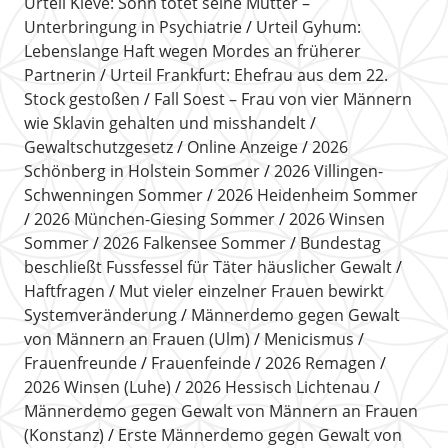
Urteil Kleve: Sohn tötet seine Mutter –
Unterbringung in Psychiatrie
Urteil Gyhum:
Lebenslange Haft wegen Mordes an früherer
Partnerin
Urteil Frankfurt: Ehefrau aus dem 22.
Stock gestoßen
Fall Soest – Frau von vier Männern
wie Sklavin gehalten und misshandelt
Gewaltschutzgesetz
Online Anzeige
2026
Schönberg in Holstein Sommer
2026 Villingen-
Schwenningen Sommer
2026 Heidenheim Sommer
2026 München-Giesing Sommer
2026 Winsen
Sommer
2026 Falkensee Sommer
Bundestag
beschließt Fussfessel für Täter häuslicher Gewalt
Haftfragen
Mut vieler einzelner Frauen bewirkt
Systemveränderung
Männerdemo gegen Gewalt
von Männern an Frauen (Ulm)
Menicismus
Frauenfreunde
Frauenfeinde
2026 Remagen
2026 Winsen (Luhe)
2026 Hessisch Lichtenau
Männerdemo gegen Gewalt von Männern an Frauen
(Konstanz)
Erste Männerdemo gegen Gewalt von