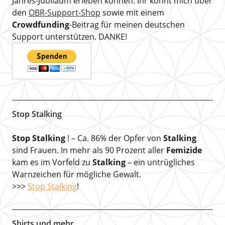
Jahres-Jubiläum erleben können. Ihr könnt mich über
den
OBR-Support-Shop
sowie mit einem
Crowdfunding
-Beitrag für meinen deutschen
Support unterstützen. DANKE!
Stop Stalking
Stop Stalking
! – Ca. 86% der Opfer von
Stalking
sind Frauen. In mehr als 90 Prozent aller
Femizide
kam es im Vorfeld zu
Stalking
– ein untrügliches
Warnzeichen für mögliche Gewalt.
>>>
Stop Stalking
!
Shirts und mehr …