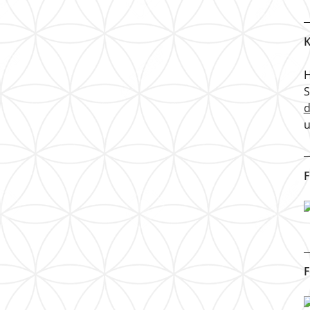
K
H
u
F
F