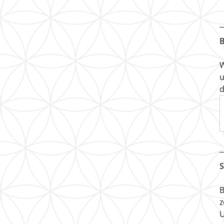
B
W
u
d
S
B
z
U