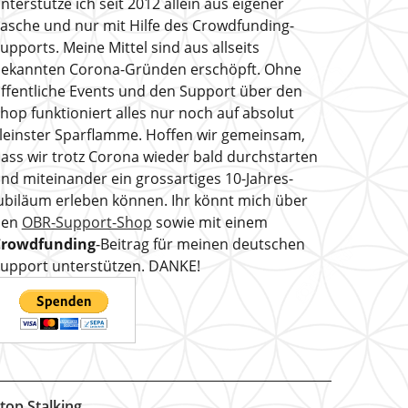
nterstütze ich seit 2012 allein aus eigener
asche und nur mit Hilfe des Crowdfunding-
upports. Meine Mittel sind aus allseits
ekannten Corona-Gründen erschöpft. Ohne
ffentliche Events und den Support über den
hop funktioniert alles nur noch auf absolut
leinster Sparflamme. Hoffen wir gemeinsam,
ass wir trotz Corona wieder bald durchstarten
nd miteinander ein grossartiges 10-Jahres-
ubiläum erleben können. Ihr könnt mich über
den
OBR-Support-Shop
sowie mit einem
Crowdfunding
-Beitrag für meinen deutschen
upport unterstützen. DANKE!
top Stalking