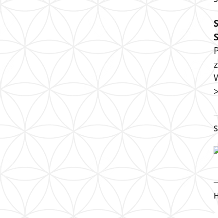
P
S
H