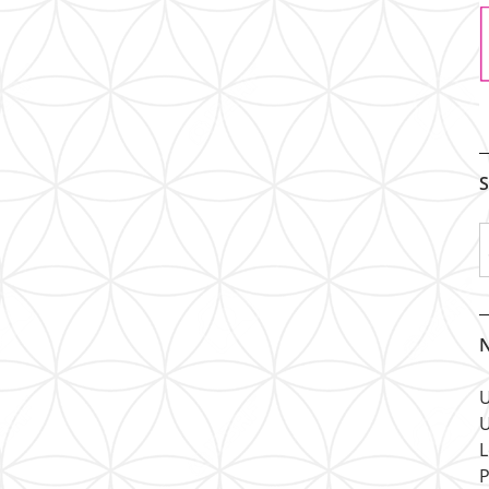
S
N
U
U
L
P