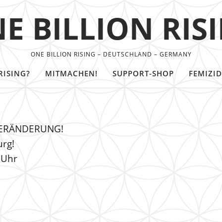
E BILLION RIS
ONE BILLION RISING – DEUTSCHLAND – GERMANY
RISING?
MITMACHEN!
SUPPORT-SHOP
FEMIZID
VERÄNDERUNG!
rg!
0Uhr