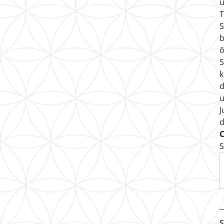
u
T
S
b
ö
S
k
d
u
J
S
S