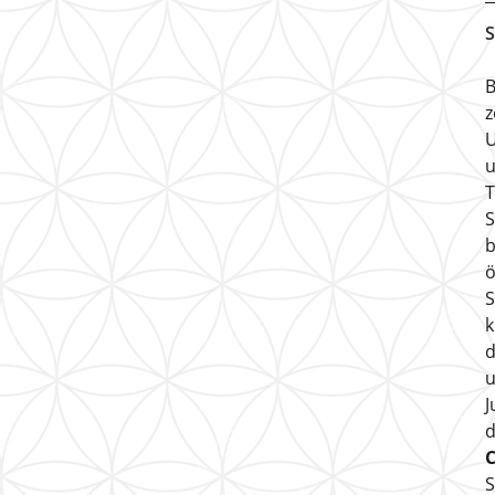
S
B
z
U
u
T
S
b
ö
S
k
d
u
J
S