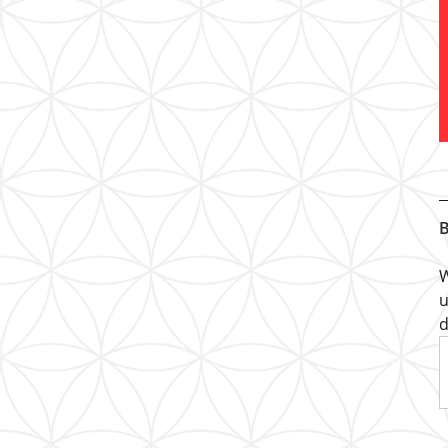
B
W
u
d