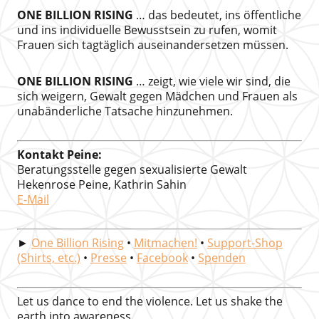
ONE BILLION RISING
… das bedeutet, ins öffentliche
und ins individuelle Bewusstsein zu rufen, womit
Frauen sich tagtäglich auseinandersetzen müssen.
ONE BILLION RISING
… zeigt, wie viele wir sind, die
sich weigern, Gewalt gegen Mädchen und Frauen als
unabänderliche Tatsache hinzunehmen.
Kontakt Peine:
Beratungsstelle gegen sexualisierte Gewalt
Hekenrose Peine, Kathrin Sahin
E-Mail
►
One Billion Rising
•
Mitmachen!
•
Support-Shop
(Shirts, etc.)
•
Presse
•
Facebook
•
Spenden
Let us dance to end the violence. Let us shake the
earth into awareness.