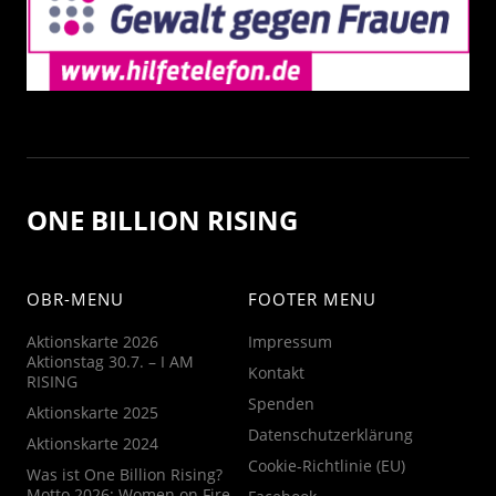
ONE BILLION RISING
OBR-MENU
FOOTER MENU
Aktionskarte 2026
Impressum
Aktionstag 30.7. – I AM
Kontakt
RISING
Spenden
Aktionskarte 2025
Datenschutzerklärung
Aktionskarte 2024
Cookie-Richtlinie (EU)
Was ist One Billion Rising?
Motto 2026: Women on Fire