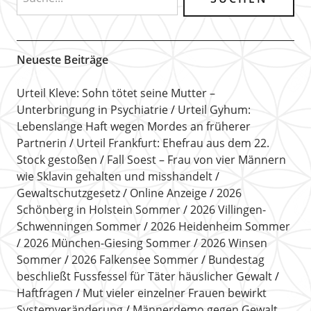
Neueste Beiträge
Urteil Kleve: Sohn tötet seine Mutter –
Unterbringung in Psychiatrie
Urteil Gyhum:
Lebenslange Haft wegen Mordes an früherer
Partnerin
Urteil Frankfurt: Ehefrau aus dem 22.
Stock gestoßen
Fall Soest – Frau von vier Männern
wie Sklavin gehalten und misshandelt
Gewaltschutzgesetz
Online Anzeige
2026
Schönberg in Holstein Sommer
2026 Villingen-
Schwenningen Sommer
2026 Heidenheim Sommer
2026 München-Giesing Sommer
2026 Winsen
Sommer
2026 Falkensee Sommer
Bundestag
beschließt Fussfessel für Täter häuslicher Gewalt
Haftfragen
Mut vieler einzelner Frauen bewirkt
Systemveränderung
Männerdemo gegen Gewalt