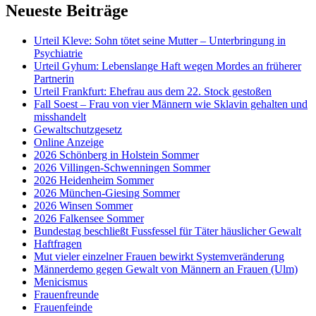
Neueste Beiträge
Urteil Kleve: Sohn tötet seine Mutter – Unterbringung in
Psychiatrie
Urteil Gyhum: Lebenslange Haft wegen Mordes an früherer
Partnerin
Urteil Frankfurt: Ehefrau aus dem 22. Stock gestoßen
Fall Soest – Frau von vier Männern wie Sklavin gehalten und
misshandelt
Gewaltschutzgesetz
Online Anzeige
2026 Schönberg in Holstein Sommer
2026 Villingen-Schwenningen Sommer
2026 Heidenheim Sommer
2026 München-Giesing Sommer
2026 Winsen Sommer
2026 Falkensee Sommer
Bundestag beschließt Fussfessel für Täter häuslicher Gewalt
Haftfragen
Mut vieler einzelner Frauen bewirkt Systemveränderung
Männerdemo gegen Gewalt von Männern an Frauen (Ulm)
Menicismus
Frauenfreunde
Frauenfeinde