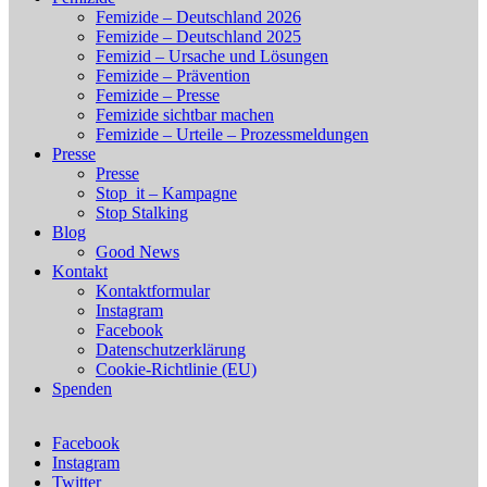
Femizide – Deutschland 2026
Femizide – Deutschland 2025
Femizid – Ursache und Lösungen
Femizide – Prävention
Femizide – Presse
Femizide sichtbar machen
Femizide – Urteile – Prozessmeldungen
Presse
Presse
Stop_it – Kampagne
Stop Stalking
Blog
Good News
Kontakt
Kontaktformular
Instagram
Facebook
Datenschutzerklärung
Cookie-Richtlinie (EU)
Spenden
Facebook
Instagram
Twitter