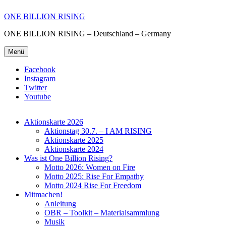
ONE BILLION RISING
ONE BILLION RISING – Deutschland – Germany
Menü
Facebook
Instagram
Twitter
Youtube
Aktionskarte 2026
Aktionstag 30.7. – I AM RISING
Aktionskarte 2025
Aktionskarte 2024
Was ist One Billion Rising?
Motto 2026: Women on Fire
Motto 2025: Rise For Empathy
Motto 2024 Rise For Freedom
Mitmachen!
Anleitung
OBR – Toolkit – Materialsammlung
Musik