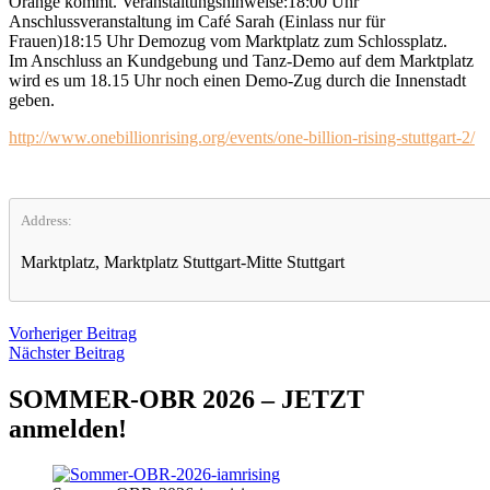
Orange kommt. Veranstaltungshinweise:18:00 Uhr
Anschlussveranstaltung im Café Sarah (Einlass nur für
Frauen)18:15 Uhr Demozug vom Marktplatz zum Schlossplatz.
Im Anschluss an Kundgebung und Tanz-Demo auf dem Marktplatz
wird es um 18.15 Uhr noch einen Demo-Zug durch die Innenstadt
geben.
http://www.onebillionrising.org/events/one-billion-rising-stuttgart-2/
Address:
Marktplatz, Marktplatz Stuttgart-Mitte Stuttgart
Beitragsnavigation
Vorheriger
Vorheriger Beitrag
Nächster
Beitrag
Nächster Beitrag
Beitrag
SOMMER-OBR 2026 – JETZT
anmelden!