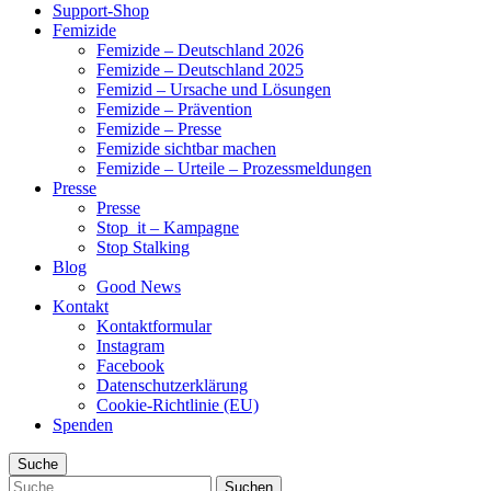
Support-Shop
Femizide
Femizide – Deutschland 2026
Femizide – Deutschland 2025
Femizid – Ursache und Lösungen
Femizide – Prävention
Femizide – Presse
Femizide sichtbar machen
Femizide – Urteile – Prozessmeldungen
Presse
Presse
Stop_it – Kampagne
Stop Stalking
Blog
Good News
Kontakt
Kontaktformular
Instagram
Facebook
Datenschutzerklärung
Cookie-Richtlinie (EU)
Spenden
Suche
Suche