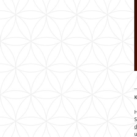
K
H
u