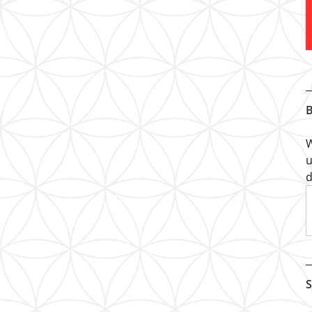
B
W
u
d
S