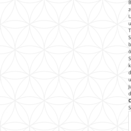
B
z
U
u
T
S
b
ö
S
k
d
u
J
S