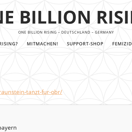
E BILLION RIS
ONE BILLION RISING – DEUTSCHLAND – GERMANY
RISING?
MITMACHEN!
SUPPORT-SHOP
FEMIZID
raunstein-tanzt-fur-obr/
rbayern